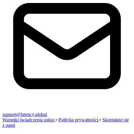
support@latency.global
Warunki świadczenia usług
•
Polityka prywatności
•
Skontaktuj się
z nami