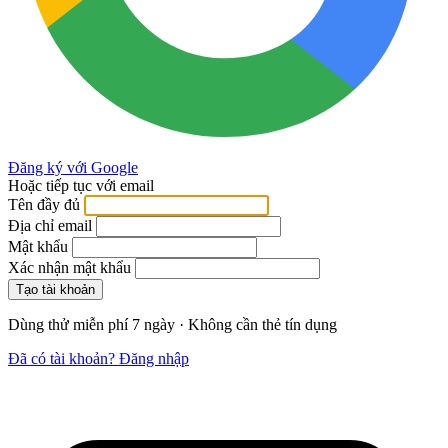
Đăng ký với Google
Hoặc tiếp tục với email
Tên đầy đủ
Địa chỉ email
Mật khẩu
Xác nhận mật khẩu
Tạo tài khoản
Dùng thử miễn phí 7 ngày · Không cần thẻ tín dụng
Đã có tài khoản? Đăng nhập