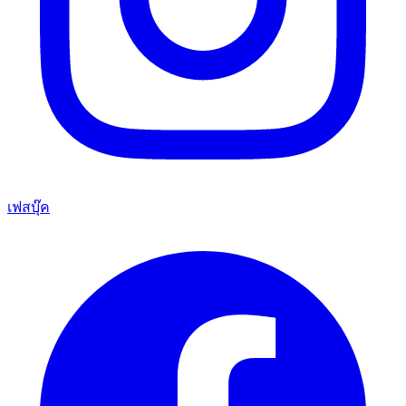
เฟสบุ๊ค