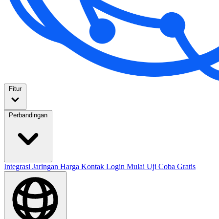
Fitur
Perbandingan
Integrasi
Jaringan
Harga
Kontak
Login
Mulai Uji Coba Gratis