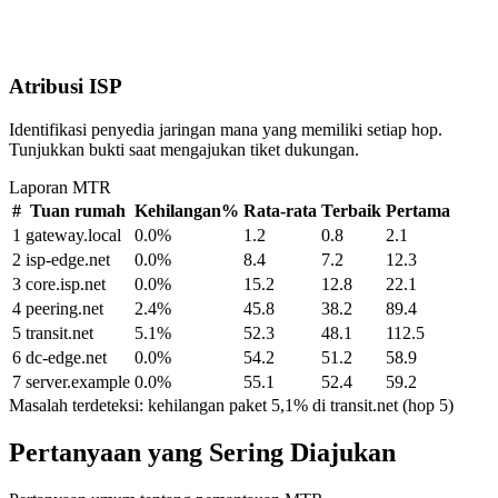
Atribusi ISP
Identifikasi penyedia jaringan mana yang memiliki setiap hop.
Tunjukkan bukti saat mengajukan tiket dukungan.
Laporan MTR
#
Tuan rumah
Kehilangan%
Rata-rata
Terbaik
Pertama
1
gateway.local
0.0%
1.2
0.8
2.1
2
isp-edge.net
0.0%
8.4
7.2
12.3
3
core.isp.net
0.0%
15.2
12.8
22.1
4
peering.net
2.4%
45.8
38.2
89.4
5
transit.net
5.1%
52.3
48.1
112.5
6
dc-edge.net
0.0%
54.2
51.2
58.9
7
server.example
0.0%
55.1
52.4
59.2
Masalah terdeteksi: kehilangan paket 5,1% di transit.net (hop 5)
Pertanyaan yang Sering Diajukan