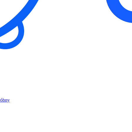
róbny