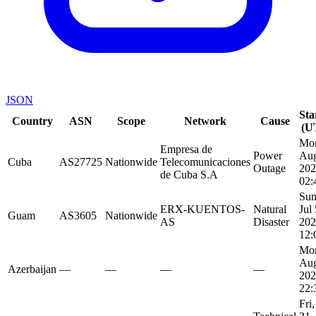
JSON
Sta
Country
ASN
Scope
Network
Cause
(U
Mo
Empresa de
Power
Aug
Cuba
AS27725
Nationwide
Telecomunicaciones
Outage
202
de Cuba S.A
02:
Sun
ERX-KUENTOS-
Natural
Jul 
Guam
AS3605
Nationwide
AS
Disaster
202
12:
Mo
Aug
Azerbaijan
—
—
—
—
202
22:
Fri,