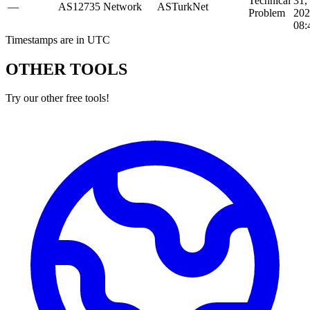
Technical
31,
—
AS12735
Network
ASTurkNet
Problem
202
08:
Timestamps are in UTC
OTHER TOOLS
Try our other free tools!