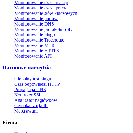
Monitorowanie czasu reakcji
Monitorowanie czasu pracy
Monitorowanie słów kluczowych
Monitorowanie portów
Monitorowanie DNS
Monitorowanie protokołu SSL
Monitorowanie pingu
Monitorowanie Traceroute
Monitorowanie MTR
Monitorowanie HTTPS
Monitorowanie API
Darmowe narzędzia
Globalny test pingu
Czas odpowiedzi HTTP
Propagacja DNS
Kontroler SSL
Analizator nagłówków
Geolokalizacja IP
Mapa awarii
Firma