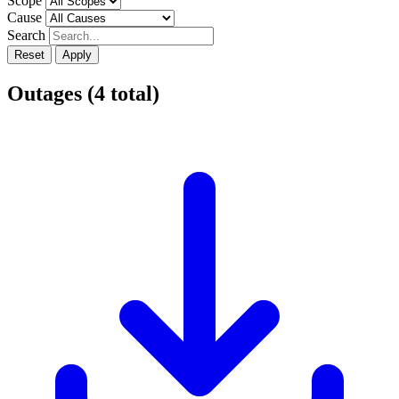
Scope
Cause
Search
Reset
Apply
Outages
(
4
total)