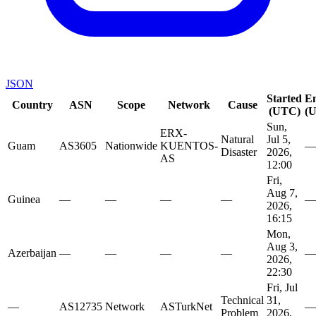
JSON
Started
E
Country
ASN
Scope
Network
Cause
(UTC)
(
Sun,
ERX-
Natural
Jul 5,
Guam
AS3605
Nationwide
KUENTOS-
—
Disaster
2026,
AS
12:00
Fri,
Aug 7,
Guinea
—
—
—
—
—
2026,
16:15
Mon,
Aug 3,
Azerbaijan
—
—
—
—
—
2026,
22:30
Fri, Jul
Technical
31,
—
AS12735
Network
ASTurkNet
—
Problem
2026,