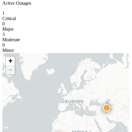
Active Outages
1
Critical
0
Major
3
Moderate
0
Minor
+
−