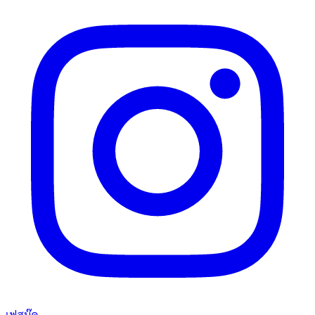
เฟสบุ๊ค