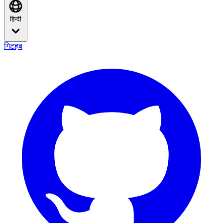
हिन्दी
गिटहब