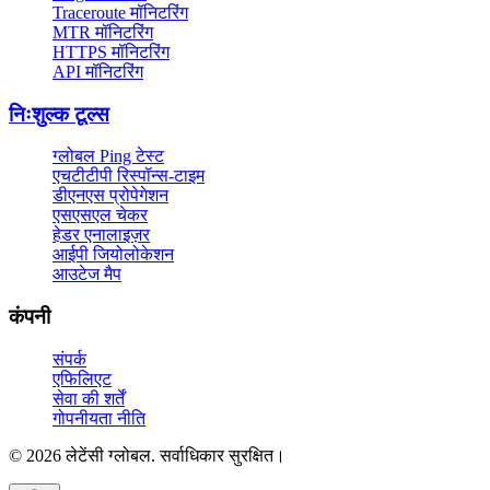
Traceroute मॉनिटरिंग
MTR मॉनिटरिंग
HTTPS मॉनिटरिंग
API मॉनिटरिंग
निःशुल्क टूल्स
ग्लोबल Ping टेस्ट
एचटीटीपी रिस्पॉन्स-टाइम
डीएनएस प्रोपेगेशन
एसएसएल चेकर
हेडर एनालाइज़र
आईपी जियोलोकेशन
आउटेज मैप
कंपनी
संपर्क
एफिलिएट
सेवा की शर्तें
गोपनीयता नीति
© 2026 लेटेंसी ग्लोबल. सर्वाधिकार सुरक्षित।