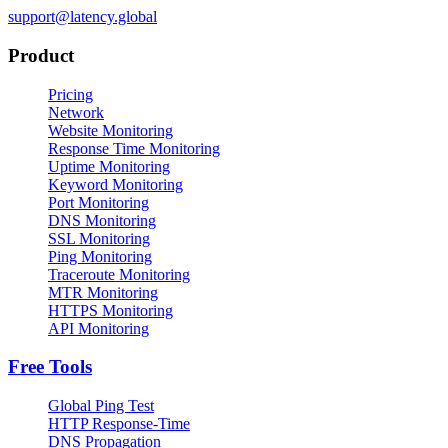
support@latency.global
Product
Pricing
Network
Website Monitoring
Response Time Monitoring
Uptime Monitoring
Keyword Monitoring
Port Monitoring
DNS Monitoring
SSL Monitoring
Ping Monitoring
Traceroute Monitoring
MTR Monitoring
HTTPS Monitoring
API Monitoring
Free Tools
Global Ping Test
HTTP Response-Time
DNS Propagation