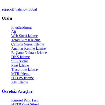
support@latency.global
Ürün
Fiyatlandırma
Ağ
Web Sitesi İzleme
Tepki Süresi İzleme
Çalışma Süresi İzleme
Anahtar Kelime İzleme
Bağlantı Noktası İzleme
DNS İzleme
SSL İzleme
Ping İzleme
Traceroute İzleme
MTR İzleme
HTTPS İzleme
API İzleme
Ücretsiz Araçlar
Küresel Ping Testi
HTTP Yanıt Süresi