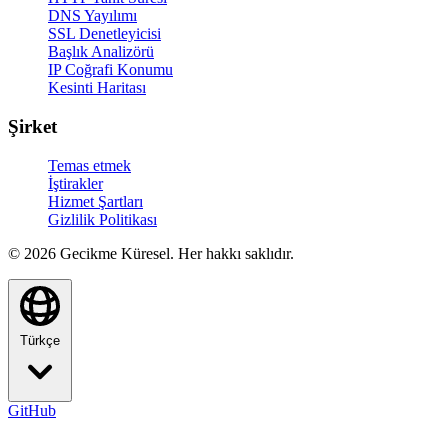
DNS Yayılımı
SSL Denetleyicisi
Başlık Analizörü
IP Coğrafi Konumu
Kesinti Haritası
Şirket
Temas etmek
İştirakler
Hizmet Şartları
Gizlilik Politikası
© 2026 Gecikme Küresel. Her hakkı saklıdır.
Türkçe
GitHub