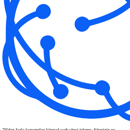
70'den fazla konumdan küresel web sitesi izleme. Sitenizin ne