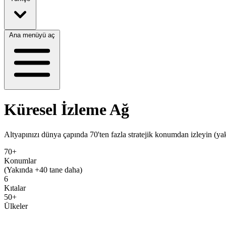
Ana menüyü aç
Küresel İzleme
Ağ
Altyapınızı dünya çapında 70'ten fazla stratejik konumdan izleyin (ya
70+
Konumlar
(Yakında +40 tane daha)
6
Kıtalar
50+
Ülkeler