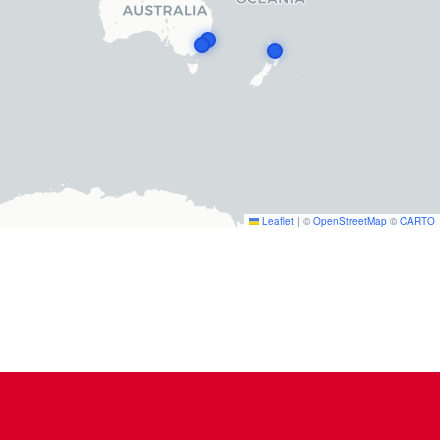
Leaflet
|
©
OpenStreetMap
©
CARTO