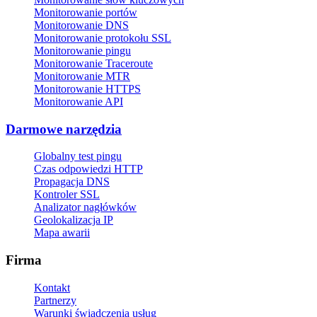
Monitorowanie portów
Monitorowanie DNS
Monitorowanie protokołu SSL
Monitorowanie pingu
Monitorowanie Traceroute
Monitorowanie MTR
Monitorowanie HTTPS
Monitorowanie API
Darmowe narzędzia
Globalny test pingu
Czas odpowiedzi HTTP
Propagacja DNS
Kontroler SSL
Analizator nagłówków
Geolokalizacja IP
Mapa awarii
Firma
Kontakt
Partnerzy
Warunki świadczenia usług