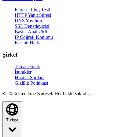
Küresel Ping Testi
HTTP Yanıt Süresi
DNS Yayılımı
SSL Denetleyicisi
Başlık Analizörü
IP Coğrafi Konumu
Kesinti Haritası
Şirket
Temas etmek
İştirakler
Hizmet Şartları
Gizlilik Politikası
© 2026 Gecikme Küresel. Her hakkı saklıdır.
Türkçe