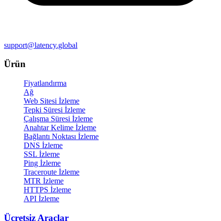
support@latency.global
Ürün
Fiyatlandırma
Ağ
Web Sitesi İzleme
Tepki Süresi İzleme
Çalışma Süresi İzleme
Anahtar Kelime İzleme
Bağlantı Noktası İzleme
DNS İzleme
SSL İzleme
Ping İzleme
Traceroute İzleme
MTR İzleme
HTTPS İzleme
API İzleme
Ücretsiz Araçlar