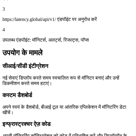
3
https://latency.global/api/v1/ एंडपॉइंट पर अनुरोध करें
4
उपलब्ध एंडपॉइंट: मॉनिटर्स, अलर्ट्स, रिजल्ट्स, पॉप्स
उपयोग के मामले
सीआई/सीडी इंटीग्रेशन
नई सेवाएं डिप्लॉय करते समय स्वचालित रूप से मॉनिटर बनाएं और उन्हें
डिकमीशन करते समय हटाएं।
कस्टम डैशबोर्ड
अपने स्वयं के डैशबोर्ड, बीआई टूल या आंतरिक एप्लिकेशन में मॉनिटरिंग डेटा
खींचें।
इन्फ्रास्ट्रक्चर ऐज़ कोड
अपनी मॉनिटरिंग कॉन्फ़िगरेशन को कोड में परिभाषित करें और डिप्लॉयमेंट के