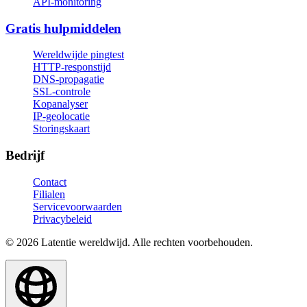
API-monitoring
Gratis hulpmiddelen
Wereldwijde pingtest
HTTP-responstijd
DNS-propagatie
SSL-controle
Kopanalyser
IP-geolocatie
Storingskaart
Bedrijf
Contact
Filialen
Servicevoorwaarden
Privacybeleid
© 2026 Latentie wereldwijd. Alle rechten voorbehouden.