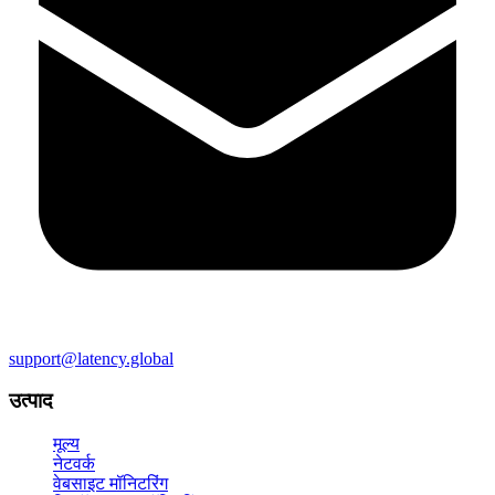
support@latency.global
उत्पाद
मूल्य
नेटवर्क
वेबसाइट मॉनिटरिंग