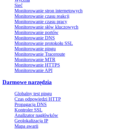
Sieć
Monitorowanie stron internetowych
Monitorowanie czasu reakcji
Monitorowanie czasu pracy
Monitorowanie słów kluczowych
Monitorowanie portów
Monitorowanie DNS
Monitorowanie protokołu SSL
Monitorowanie pingu
Monitorowanie Traceroute
Monitorowanie MTR
Monitorowanie HTTPS
Monitorowanie API
Darmowe narzędzia
Globalny test pingu
Czas odpowiedzi HTTP
Propagacja DNS
Kontroler SSL
Analizator nagłówków
Geolokalizacja IP
Mapa awarii