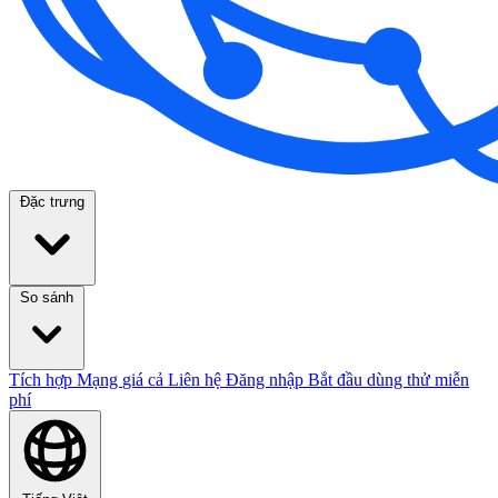
Đặc trưng
So sánh
Tích hợp
Mạng
giá cả
Liên hệ
Đăng nhập
Bắt đầu dùng thử miễn
phí