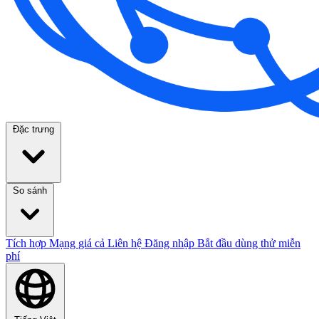
Đặc trưng
So sánh
Tích hợp
Mạng
giá cả
Liên hệ
Đăng nhập
Bắt đầu dùng thử miễn
phí