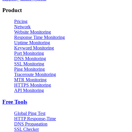
Product
Pricing
Network
Website Monitoring
Response Time Monitoring
Uptime Monitoring
Keyword Monitoring
Port Monitoring
DNS Monitoring
SSL Monitoring
Ping Monitoring
Traceroute Monitoring
MTR Monitoring
HTTPS Monitoring
API Monitoring
Free Tools
Global Ping Test
HTTP Response-Time
DNS Propagation
SSL Checker