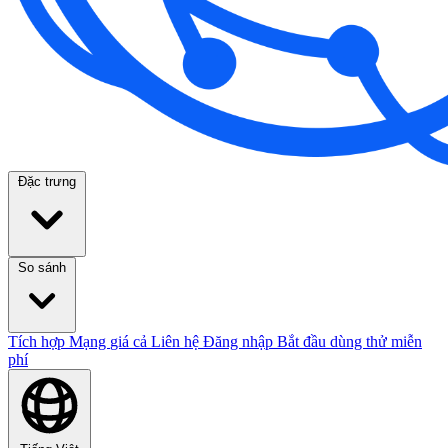
Đặc trưng
So sánh
Tích hợp
Mạng
giá cả
Liên hệ
Đăng nhập
Bắt đầu dùng thử miễn
phí