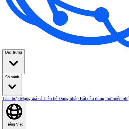
Đặc trưng
So sánh
Tích hợp
Mạng
giá cả
Liên hệ
Đăng nhập
Bắt đầu dùng thử miễn phí
Tiếng Việt