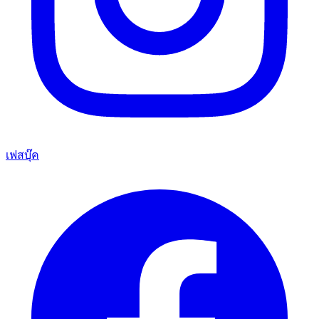
เฟสบุ๊ค