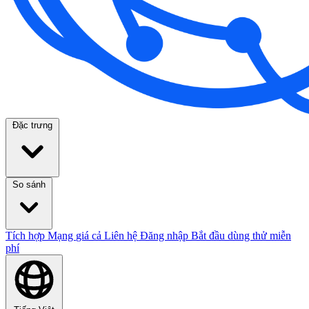
Đặc trưng
So sánh
Tích hợp
Mạng
giá cả
Liên hệ
Đăng nhập
Bắt đầu dùng thử miễn
phí