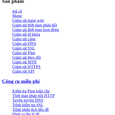
Sản phẩm
giá cả
Mạng
Giám sát trang web
Giám sát thời gian phản hồi
Giám sát thời gian hoạt động
Giám sát từ khóa
Giám sát cảng
Giám sát DNS
Giám sát SSL
Giám sát Ping
Giám sát theo dõi
Giám sát MTR
Giám sát HTTPS
Giám sát API
Công cụ miễn phí
Kiểm tra Ping toàn cầu
Thời gian phản hồi HTTP
Tuyên truyền DNS
Trình kiểm tra SSL
Trình phân tích tiêu đề
Định vị địa lý IP