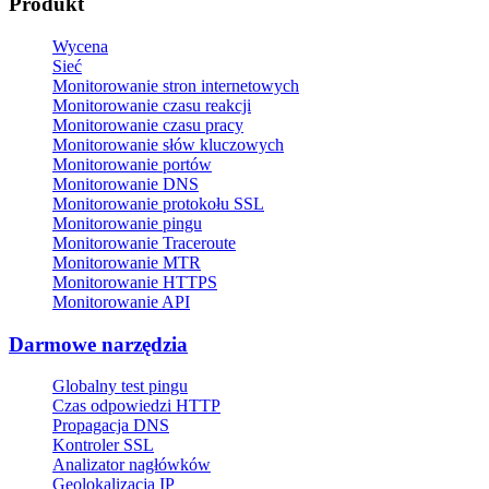
Produkt
Wycena
Sieć
Monitorowanie stron internetowych
Monitorowanie czasu reakcji
Monitorowanie czasu pracy
Monitorowanie słów kluczowych
Monitorowanie portów
Monitorowanie DNS
Monitorowanie protokołu SSL
Monitorowanie pingu
Monitorowanie Traceroute
Monitorowanie MTR
Monitorowanie HTTPS
Monitorowanie API
Darmowe narzędzia
Globalny test pingu
Czas odpowiedzi HTTP
Propagacja DNS
Kontroler SSL
Analizator nagłówków
Geolokalizacja IP