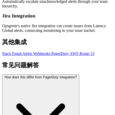
Automatically escalate unacknowledged alerts through your team
hierarchy.
Jira Integration
Opsgenie's native Jira integration can create issues from Latency
Global alerts, connecting monitoring to your issue tracker.
其他集成
Slack
Email Alerts
Webhooks
PagerDuty
AWS Route 53
常见问题解答
How does this differ from PagerDuty integration?