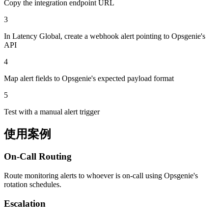
Copy the integration endpoint URL
3
In Latency Global, create a webhook alert pointing to Opsgenie's
API
4
Map alert fields to Opsgenie's expected payload format
5
Test with a manual alert trigger
使用案例
On-Call Routing
Route monitoring alerts to whoever is on-call using Opsgenie's
rotation schedules.
Escalation