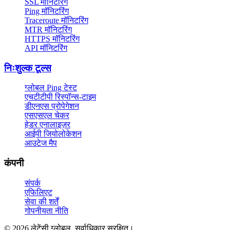
SSL मॉनिटरिंग
Ping मॉनिटरिंग
Traceroute मॉनिटरिंग
MTR मॉनिटरिंग
HTTPS मॉनिटरिंग
API मॉनिटरिंग
निःशुल्क टूल्स
ग्लोबल Ping टेस्ट
एचटीटीपी रिस्पॉन्स-टाइम
डीएनएस प्रोपेगेशन
एसएसएल चेकर
हेडर एनालाइज़र
आईपी जियोलोकेशन
आउटेज मैप
कंपनी
संपर्क
एफिलिएट
सेवा की शर्तें
गोपनीयता नीति
© 2026 लेटेंसी ग्लोबल. सर्वाधिकार सुरक्षित।