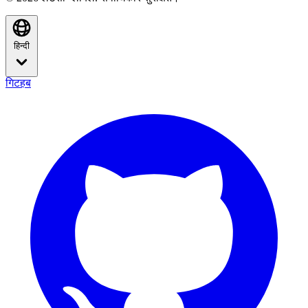
हिन्दी
गिटहब